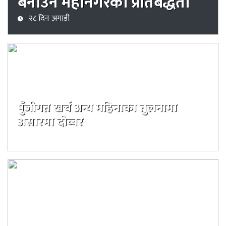
बनाउन महानगरको प्रतिबद्धता
२८ दिन अगाडी
पुँजीगत खर्च अन्य महिनाका तुलनामा
असारमा दोब्बर
३३ दिन अगाडी