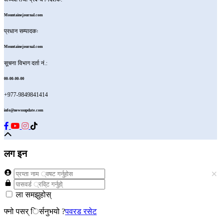
Mountainejournal.com
प्रधान सम्पादकः
Mountainejournal.com
सूचना विभाग दर्ता नं.:
00-00-00-00
+977-9849841414
info@newssupdate.com
लग इन
×
ला समझुहोस्
फ्नो पसर् िर्सनुभयो ?
पवरड रसेट