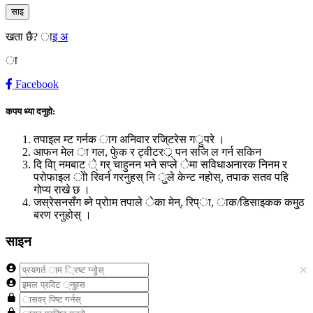
साइ
खता छै?
ाइ अ
ा
Facebook
कपय ध्या दनुहो:
तपाइल म्ट गर्नक ाग अनिवार रजि्टरेस गर्ुपरे ।
आफन मेल ा गल, फेुक र ट्वीटरर्् पन सजि ल गर्न सकिन
दि वा्ि नमबाट े् गर् चाहुनन भने सप्ले ेमा सविधाअनारक निनम र
परोफाइल ोो रिवर्न गरनुहस् नि ु्ले केन्ट नहोस्, तपाक सतव पहि
गोप्य राखे छ ।
जस्रेसनसँग ब्ने प्रोाम तपाले ेका मेन्, रिप्ा, ाक/डिसाइकक कमु्ठ
बरण रनुहोस् ।
साइन
×