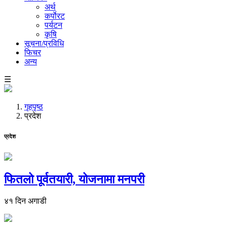
अर्थ
कर्पाेरट
पर्यटन
कृषि
सूचना/प्रविधि
फिचर
अन्य
☰
गृहपृष्ठ
प्रदेश
प्रदेश
फितलो पूर्वतयारी, योजनामा मनपरी
४१ दिन अगाडी