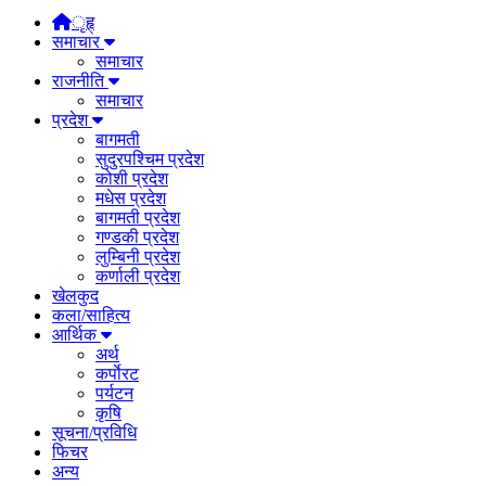
ृहृ्
समाचार
समाचार
राजनीति
समाचार
प्रदेश
बागमती
सुदुरपश्चिम प्रदेश
कोशी प्रदेश
मधेस प्रदेश
बागमती प्रदेश
गण्डकी प्रदेश
लुम्बिनी प्रदेश
कर्णाली प्रदेश
खेलकुद
कला/साहित्य
आर्थिक
अर्थ
कर्पाेरट
पर्यटन
कृषि
सूचना/प्रविधि
फिचर
अन्य