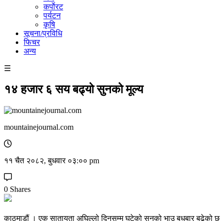
कर्पाेरट
पर्यटन
कृषि
सूचना/प्रविधि
फिचर
अन्य
☰
१४ हजार ६ सय बढ्यो सुनको मूल्य
mountainejournal.com
११ चैत २०८२, बुधवार ०३:०० pm
0 Shares
काठमाडौं । एक सातायता अघिल्लो दिनसम्म घटेको सुनको भाउ बुधबार बढेको छ