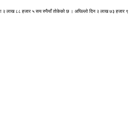
ितोला २ लाख ८८ हजार ५ सय रुपैयाँ तोकेको छ । अघिल्लो दिन २ लाख ७३ हजार ९