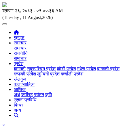
(Tuesday , 11 August,2026)
गृहपृष्ठ
समाचार
समाचार
राजनीति
समाचार
प्रदेश
बागमती
सुदुरपश्चिम प्रदेश
कोशी प्रदेश
मधेस प्रदेश
बागमती प्रदेश
गण्डकी प्रदेश
लुम्बिनी प्रदेश
कर्णाली प्रदेश
खेलकुद
कला/साहित्य
आर्थिक
अर्थ
कर्पाेरट
पर्यटन
कृषि
सूचना/प्रविधि
फिचर
अन्य
×