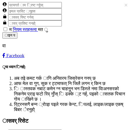
×
म
नियम स्तहरूमा
मत ु
ाइन प
वा
Facebook
ृया ध्यान िनहो्:
अब तइे कमट गर्क ागि अनिवरय जिस्रेसन गनप् छ
आफ मेल वा गुग, सुक र ट्टमाफत् नि जिलै लगन र् किन छ
ि ास्तवक नबाट कमेन ग्न चाहनुुन भन डिस्ले नमा विाअनसरको
निकनेम प्राइ फटो रिव् र्नुोस् ि ढक्के ्ट गर्ह्, पइको ासतक पिचान
गोय ाखिने छ ।
रि्ट्रनसगै बन्न ्रोाइा पइले गरक केन्ट, िपलई, लाइक/लाइक एकष्
बिबर ेरनुहो्
ासवर् रिसेट