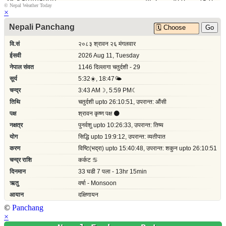
©
Nepal Weather Today
×
©
Panchang
×