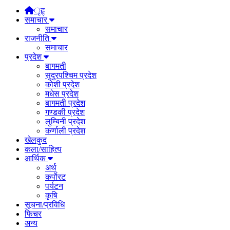
ृहृ्
समाचार
समाचार
राजनीति
समाचार
प्रदेश
बागमती
सुदुरपश्चिम प्रदेश
कोशी प्रदेश
मधेस प्रदेश
बागमती प्रदेश
गण्डकी प्रदेश
लुम्बिनी प्रदेश
कर्णाली प्रदेश
खेलकुद
कला/साहित्य
आर्थिक
अर्थ
कर्पाेरट
पर्यटन
कृषि
सूचना/प्रविधि
फिचर
अन्य