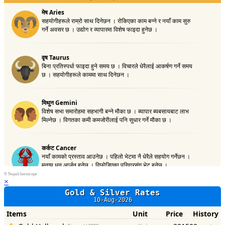
©
Nepali horoscope
×