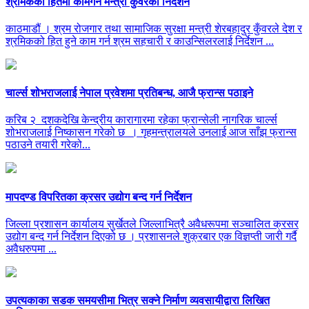
श्रमिकको हितमा कामगर्न मन्त्री कुँवरको निर्देशन
काठमाडौं । श्रम रोजगार तथा सामाजिक सुरक्षा मन्त्री शेरबहादुर कुँवरले देश र
श्रमिकको हित हुने काम गर्न श्रम सहचारी र काउन्सिलरलाई निर्देशन ...
चार्ल्स शोभराजलाई नेपाल प्रवेशमा प्रतिबन्ध, आजै फ्रान्स पठाइने
करिब २ दशकदेखि केन्द्रीय कारागारमा रहेका फ्रान्सेली नागरिक चार्ल्स
शोभराजलाई निष्कासन गरेको छ । गृहमन्त्रालयले उनलाई आज साँझ फ्रान्स
पठाउने तयारी गरेको...
मापदण्ड विपरितका क्रसर उद्योग बन्द गर्न निर्देशन
जिल्ला प्रशासन कार्यालय सुर्खेतले जिल्लाभित्रै अवैधरूपमा सञ्चालित क्रसर
उद्योग बन्द गर्न निर्देशन दिएको छ । प्रशासनले शुक्रबार एक विज्ञप्ती जारी गर्दै
अवैधरुपमा ...
उपत्यकाका सडक समयसीमा भित्र सक्ने निर्माण व्यवसायीद्वारा लिखित