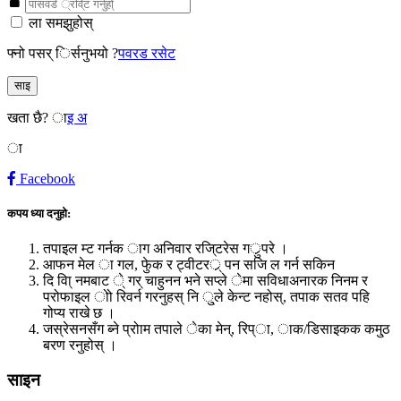
ला समझुहोस्
फ्नो पसर् िर्सनुभयो ?
पवरड रसेट
साइ
खता छै?
ाइ अ
ा
Facebook
कपय ध्या दनुहो:
तपाइल म्ट गर्नक ाग अनिवार रजि्टरेस गर्ुपरे ।
आफन मेल ा गल, फेुक र ट्वीटरर्् पन सजि ल गर्न सकिन
दि वा्ि नमबाट े् गर् चाहुनन भने सप्ले ेमा सविधाअनारक निनम र
परोफाइल ोो रिवर्न गरनुहस् नि ु्ले केन्ट नहोस्, तपाक सतव पहि
गोप्य राखे छ ।
जस्रेसनसँग ब्ने प्रोाम तपाले ेका मेन्, रिप्ा, ाक/डिसाइकक कमु्ठ
बरण रनुहोस् ।
साइन