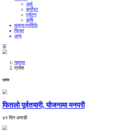
अर्थ
कर्पाेरट
पर्यटन
कृषि
सूचना/प्रविधि
फिचर
अन्य
☰
गृहपृष्ठ
प्रदेश
प्रदेश
फितलो पूर्वतयारी, योजनामा मनपरी
४१ दिन अगाडी