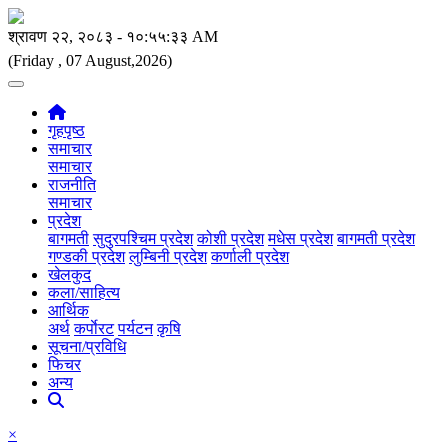
(Friday , 07 August,2026)
गृहपृष्ठ
समाचार
समाचार
राजनीति
समाचार
प्रदेश
बागमती
सुदुरपश्चिम प्रदेश
कोशी प्रदेश
मधेस प्रदेश
बागमती प्रदेश
गण्डकी प्रदेश
लुम्बिनी प्रदेश
कर्णाली प्रदेश
खेलकुद
कला/साहित्य
आर्थिक
अर्थ
कर्पाेरट
पर्यटन
कृषि
सूचना/प्रविधि
फिचर
अन्य
×