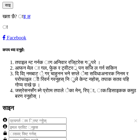
साइ
खता छै?
ाइ अ
ा
Facebook
कपय ध्या दनुहो:
तपाइल म्ट गर्नक ाग अनिवार रजि्टरेस गर्ुपरे ।
आफन मेल ा गल, फेुक र ट्वीटरर्् पन सजि ल गर्न सकिन
दि वा्ि नमबाट े् गर् चाहुनन भने सप्ले ेमा सविधाअनारक निनम र
परोफाइल ोो रिवर्न गरनुहस् नि ु्ले केन्ट नहोस्, तपाक सतव पहि
गोप्य राखे छ ।
जस्रेसनसँग ब्ने प्रोाम तपाले ेका मेन्, रिप्ा, ाक/डिसाइकक कमु्ठ
बरण रनुहोस् ।
साइन
×