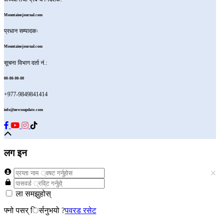
Mountainejournal.com
प्रधान सम्पादकः
Mountainejournal.com
सूचना विभाग दर्ता नं.:
00-00-00-00
+977-9849841414
info@newssupdate.com
लग इन
×
ला समझुहोस्
फ्नो पसर् िर्सनुभयो ?
पवरड रसेट