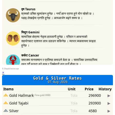
©
Nepali horoscope
×