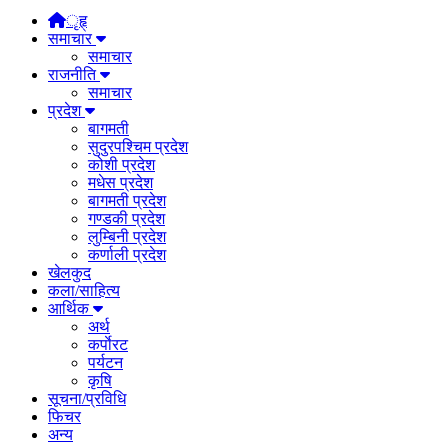
ृहृ्
समाचार
समाचार
राजनीति
समाचार
प्रदेश
बागमती
सुदुरपश्चिम प्रदेश
कोशी प्रदेश
मधेस प्रदेश
बागमती प्रदेश
गण्डकी प्रदेश
लुम्बिनी प्रदेश
कर्णाली प्रदेश
खेलकुद
कला/साहित्य
आर्थिक
अर्थ
कर्पाेरट
पर्यटन
कृषि
सूचना/प्रविधि
फिचर
अन्य