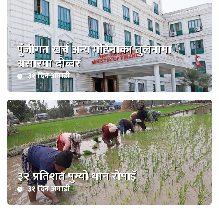
पुँजीगत खर्च अन्य महिनाका तुलनामा
असारमा दोब्बर
३१ दिन अगाडी
३२ प्रतिशत पुग्यो धान रोपाइँ
३१ दिन अगाडी