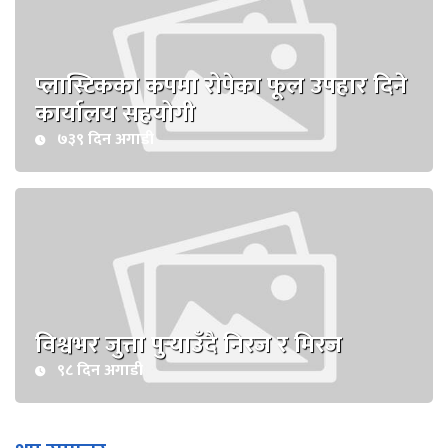
प्लास्टिकका कपमा रोपेका फूल उपहार दिने
कार्यालय सहयोगी
७३९ दिन अगाडी
विश्वभर जुत्ता पुर्‍याउँदै निरज र मिरज
९८ दिन अगाडी