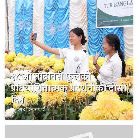
१८ औँ गोदावरी फूलको
प्रतियोगितात्मक प्रदर्शनीको दोस्रो
दिन
२९४ दिन अगाडी