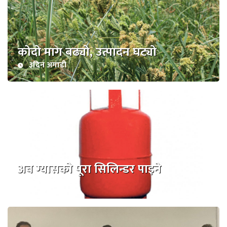
कोदो माग बढ्यो, उत्पादन घट्यो
३दिन अगाडी
अब ग्यासको पूरा सिलिन्डर पाइने
२३दिन अगाडी