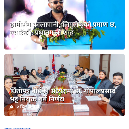
हामीसँग कालापानी, लिपुलेकको प्रमाण छ,
ल्याउँछौँ : प्रधानमन्त्री शाह
४८ दिन अगाडी
धितोपत्र बोर्डको अध्यक्षमा डा. गोपालप्रसाद
भट्ट नियुक्त गर्ने निर्णय
० दिन अगाडी