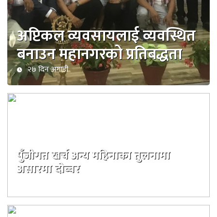
अप्टिकल व्यवसायलाई व्यवस्थित
बनाउन महानगरको प्रतिबद्धता
२७ दिन अगाडी
पुँजीगत खर्च अन्य महिनाका तुलनामा
असारमा दोब्बर
३३ दिन अगाडी