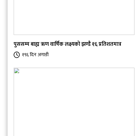
पुससम्म बाह्य ऋण वार्षिक लक्ष्यको झण्डै १६ प्रतिशतमात्र
१९६ दिन अगाडी