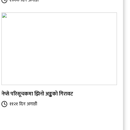
१००० दिन अगाडी
नेप्से परिसूचकमा झिनो अङ्कको गिरावट
११२१ दिन अगाडी