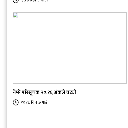
५७४ दिन अगाडी
नेप्से परिसूचक २०.१६ अंकले घट्यो
१०२८ दिन अगाडी