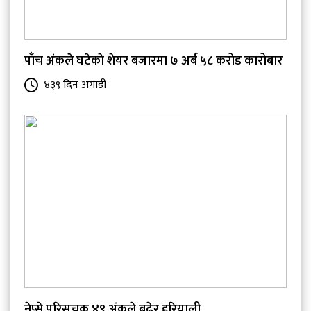
पाँच अंकले घटेकाे शेयर बजारमा ७ अर्ब ५८ करोड कारोबार
४३९ दिन अगाडी
नेप्से परिसूचक ४९ अंकले बढेर हरियाली