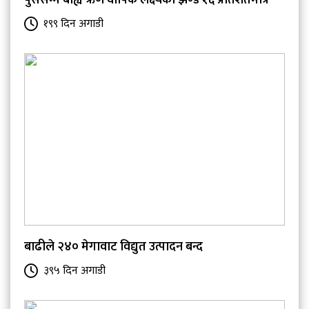
पुससम्म बाह्य ऋण वार्षिक लक्ष्यको झण्डै १६ प्रतिशतमात्र
१९९ दिन अगाडी
बाढीले २४० मेगावाट विद्युत उत्पादन बन्द
३९५ दिन अगाडी