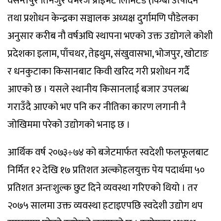
वसन्तपुर तिनजुरे वेभरेज प्राइभेट लिमिटेड (किबी उत्पादन
तथा प्रशोधन केन्द्रका सञ्चालक अध्यक्ष दुर्गामणि पौडेलका
अनुसार करीब नौ वर्षअघि स्थापना भएको उक्त उद्योगले कोशी
प्रदेशका इलाम, पाँचथर, तेह्रथुम, संखुवासभा, भोजपुर, खोटाङ
र धनकुटाका किसानबाट किवी खरिद गरी प्रशोधन गर्दै
आएको छ । यसले स्थानीय किसानलाई बजार उपलब्ध
गराउँदै आएको भए पनि कर नीतिका कारण लगानी नै
जोखिममा परेको उद्योगको भनाइ छ ।
आर्थिक वर्ष २०७३÷७४ को बजेटमार्फत स्वदेशी फलफूलबाट
निर्मित १२ देखि १७ प्रतिशत अल्कोहलयुक्त पेय पदार्थमा ५०
प्रतिशत अन्तःशुल्क छुट दिने व्यवस्था गरिएको थियो । तर
२०७५ सालमा उक्त व्यवस्था हटाइएपछि स्वदेशी उद्योग थप