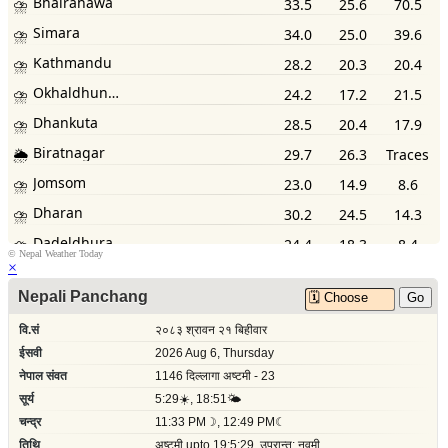
©
Nepal Weather Today
×