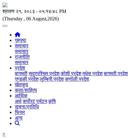
(Thursday , 06 August,2026)
गृहपृष्ठ
समाचार
समाचार
राजनीति
समाचार
प्रदेश
बागमती
सुदुरपश्चिम प्रदेश
कोशी प्रदेश
मधेस प्रदेश
बागमती प्रदेश
गण्डकी प्रदेश
लुम्बिनी प्रदेश
कर्णाली प्रदेश
खेलकुद
कला/साहित्य
आर्थिक
अर्थ
कर्पाेरट
पर्यटन
कृषि
सूचना/प्रविधि
फिचर
अन्य
×