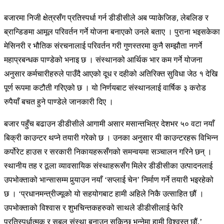
बजारमा निजी क्षेत्रसँग प्रतिस्पर्धा गर्न डीडीसीले अब प्याकेजिङ, लेबलिङ र
ब्रान्डिङमा आमूल परिवर्तन गर्ने योजना बनाएको उनले बताए । पुराना भइसकेका
मेसिनरी र भौतिक संरचनालाई परिवर्तन गरी गुणस्तरमा कुनै सम्झौता नगर्ने
महाप्रबन्धक पाण्डेको भनाइ छ । संस्थानको आर्थिक भार कम गर्ने योजना
अनुसार कर्मचारीहरुले पाउँदै आएको दूध र दहीको अतिरिक्त सुविधा जेठ १ देखि
पूर्ण रूपमा कटौती गरिएको छ । यो निर्णयबाट संस्थानलाई वार्षिक ३ करोड
रुपैयाँ बचत हुने पाण्डेले जानकारी दिए ।
बजार पहुँच बढाउन डीडीसीले आगामी असार मसान्तभित्र देशभर ५० वटा नयाँ
बिक्री काउन्टर थप्ने तयारी गरेको छ । उनका अनुसार यी काउन्टरहरू विभिन्न
कर्पोरेट हाउस र सरकारी निकायहरूसँगको समन्वयमा सञ्चालन गरिने छन् ।
स्थानीय तह र ठूला व्यावसायिक संस्थाहरूसँग मिलेर डीडीसीका उत्पादनलाई
उपभोक्ताको भान्सासम्म पुर्‍याउन नयाँ ‘सप्लाई चेन’ निर्माण गर्ने तयारी भइरहेको
छ । ‘प्रधानमन्त्रीज्यूको यो सहयोगबाट हामी अहिले निकै उत्साहित छौं ।
उपभोक्ताको विश्वास र शुभचिन्तकहरुको साथले डीडीसीलाई फेरि
प्रतिस्पर्धात्मक र सबल संस्था बनाउन सकिन्छ भन्नेमा हामी विश्वस्त छौं,’