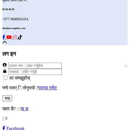
सूचना विभाग दर्ता नं.:
00-00-00-00
+977-9849841414
info@newssupdate.com
लग इन
×
ला समझुहोस्
फ्नो पसर् िर्सनुभयो ?
पवरड रसेट
साइ
खता छै?
ाइ अ
ा
Facebook