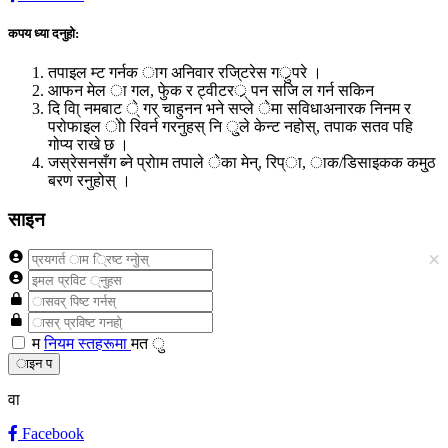
कपय ध्या दनुहो:
तपाइल म्ट गर्नक ाग अनिवार रजि्टरेस गर्ुपरे ।
आफन मेल ा गल, फेुक र ट्वीटरर्् पन सजि ल गर्न सकिन
दि वा्ि नमबाट े् गर् चाहुनन भने सप्ले ेमा सविधाअनारक निनम र
परोफाइल ोो रिवर्न गरनुहस् नि ु्ले केन्ट नहोस्, तपाक सतव पहि
गोप्य राखे छ ।
जस्रेसनसँग ब्ने प्रोाम तपाले ेका मेन्, रिप्ा, ाक/डिसाइकक कमु्ठ
बरण रनुहोस् ।
साइन
×
म
नियम स्तहरूमा
मत ु
ाइन प
वा
Facebook