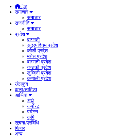
ृहृ्
समाचार
समाचार
राजनीति
समाचार
प्रदेश
बागमती
सुदुरपश्चिम प्रदेश
कोशी प्रदेश
मधेस प्रदेश
बागमती प्रदेश
गण्डकी प्रदेश
लुम्बिनी प्रदेश
कर्णाली प्रदेश
खेलकुद
कला/साहित्य
आर्थिक
अर्थ
कर्पाेरट
पर्यटन
कृषि
सूचना/प्रविधि
फिचर
अन्य