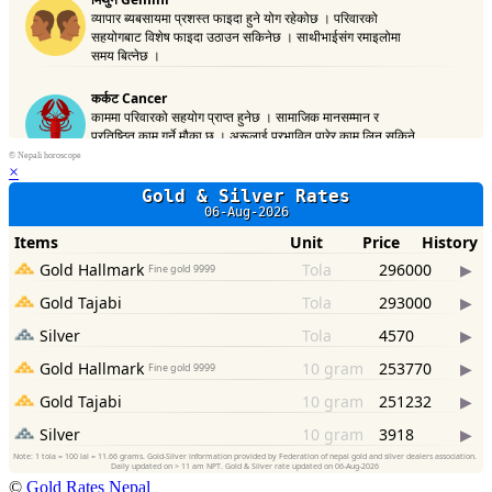
©
Nepali horoscope
×
©
Gold Rates Nepal