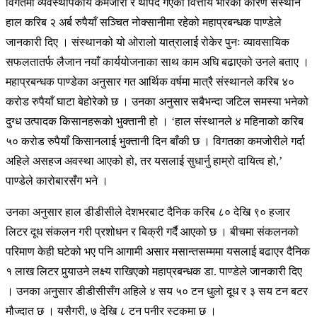
विगतमा व्यवस्थापकीय कमजोरी र थपिँदै गएको वित्तीय भारका कारण संस्थान
हाल करिब २ अर्ब रुपैयाँ सञ्चित नोक्सानीमा रहेको महाप्रबन्धक पाण्डेले
जानकारी दिए । संस्थानको यो ओरालो यात्रालाई रोकेर पुनः व्यावसायिक
सफलतातर्फ लैजान नयाँ कार्ययोजनाका साथ काम अघि बढाएको उनले बताए ।
महाप्रबन्धक पाण्डेका अनुसार गत आर्थिक वर्षमा मात्रै संस्थानले करिब ४०
करोड रुपैयाँ घाटा बेहोरेको छ । उनका अनुसार सबैभन्दा जटिल समस्या भनेको
दुग्ध उत्पादक किसानहरूको भुक्तानी हो । ‘हाल संस्थानले ४ महिनाको करिब
५० करोड रुपैयाँ किसानलाई भुक्तानी दिन बाँकी छ । विगतका कमजोरीले गर्दा
अहिले असहज अवस्था आएको हो, तर यसलाई सुधार्नु हाम्रो दायित्व हो,’
पाण्डेले कारोबारसँग भने ।
उनका अनुसार हाल डीडीसीले देशभरबाट दैनिक करिब ८० देखि ९० हजार
लिटर दूध संकलन गरी प्रशोधन र बिक्री गर्दै आएको छ । बीचमा संकलनको
परिमाण केही घटेको भए पनि आगामी असार मसान्तसम्ममा यसलाई बढाएर दैनिक
१ लाख लिटर पुर्‍याउने लक्ष्य राखिएको महाप्रबन्धक डा. पाण्डेले जानकारी दिए
। उनका अनुसार डीडीसीसँग अहिले ४ सय ५० टन धुलो दूध र ३ सय टन बटर
मौज्दात छ । यसैगरी, ७ देखि ८ टन पनीर स्टकमा छ ।