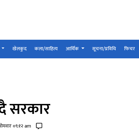
श
खेलकुद
कला/साहित्य
आर्थिक
सूचना/प्रविधि
फिचर
ँदै सरकार
सोमवार ०९:१२ am