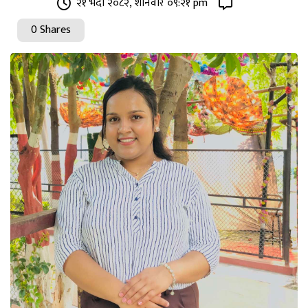
२१ भदौ २०८२, शनिवार ०९:२१ pm
0 Shares