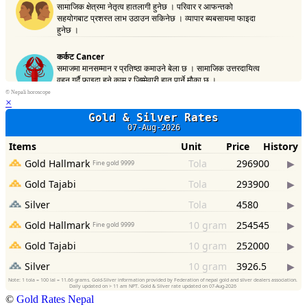
©
Nepali horoscope
×
©
Gold Rates Nepal