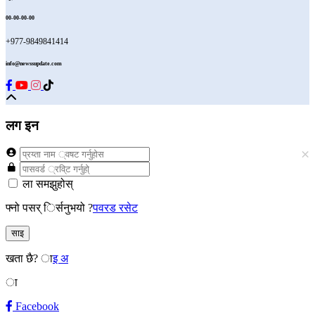
00-00-00-00
+977-9849841414
info@newssupdate.com
लग इन
×
ला समझुहोस्
फ्नो पसर् िर्सनुभयो ?
पवरड रसेट
साइ
खता छै?
ाइ अ
ा
Facebook