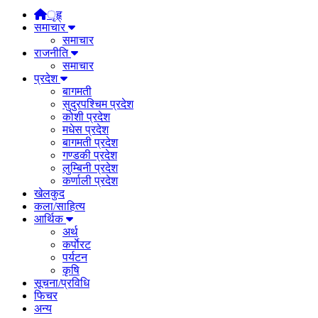
ृहृ्
समाचार
समाचार
राजनीति
समाचार
प्रदेश
बागमती
सुदुरपश्चिम प्रदेश
कोशी प्रदेश
मधेस प्रदेश
बागमती प्रदेश
गण्डकी प्रदेश
लुम्बिनी प्रदेश
कर्णाली प्रदेश
खेलकुद
कला/साहित्य
आर्थिक
अर्थ
कर्पाेरट
पर्यटन
कृषि
सूचना/प्रविधि
फिचर
अन्य