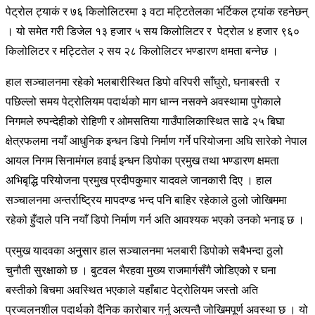
पेट्रोल ट्याकं र ७६ किलोलिटरमा ३ वटा मट्टितेलका भर्टिकल ट्यांक रहनेछन्
। यो समेत गरी डिजेल १३ हजार ५ सय किलोलिटर र पेट्रोल ४ हजार ९६०
किलोलिटर र मट्टितेल २ सय २८ किलोलिटर भण्डारण क्षमता बन्नेछ ।
हाल सञ्चालनमा रहेको भलबारीस्थित डिपो वरिपरी साँघुरो, घनाबस्ती र
पछिल्लो समय पेट्रोलियम पदार्थको माग धान्न नसक्ने अवस्थामा पुगेकाले
निगमले रुपन्देहीको रोहिणी र ओमसतिया गाउँपालिकास्थित साढे २५ बिघा
क्षेत्रफलमा नयाँ आधुनिक इन्धन डिपो निर्माण गर्ने परियोजना अघि सारेको नेपाल
आयल निगम सिनामंगल हवाई इन्धन डिपोका प्रमुख तथा भण्डारण क्षमता
अभिबृद्धि परियोजना प्रमुख प्रदीपकुमार यादवले जानकारी दिए । हाल
सञ्चालनमा अन्तर्राष्ट्रिय मापदण्ड भन्द पनि बाहिर रहेकाले ठुलो जोखिममा
रहेको हुँदाले पनि नयाँ डिपो निर्माण गर्न अति आवश्यक भएको उनको भनाइ छ ।
प्रमुख यादवका अनुुसार हाल सञ्चालनमा भलबारी डिपोको सबैभन्दा ठुलो
चुनौती सुरक्षाको छ । बुटवल भैरहवा मुख्य राजमार्गसँगै जोडिएको र घना
बस्तीको बिचमा अवस्थित भएकाले यहाँबाट पेट्रोलियम जस्तो अति
प्रज्वलनशील पदार्थको दैनिक कारोबार गर्नु अत्यन्तै जोखिमपूर्ण अवस्था छ । यो