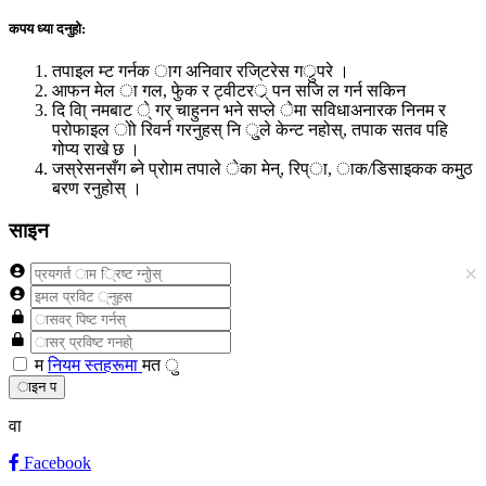
कपय ध्या दनुहो:
तपाइल म्ट गर्नक ाग अनिवार रजि्टरेस गर्ुपरे ।
आफन मेल ा गल, फेुक र ट्वीटरर्् पन सजि ल गर्न सकिन
दि वा्ि नमबाट े् गर् चाहुनन भने सप्ले ेमा सविधाअनारक निनम र
परोफाइल ोो रिवर्न गरनुहस् नि ु्ले केन्ट नहोस्, तपाक सतव पहि
गोप्य राखे छ ।
जस्रेसनसँग ब्ने प्रोाम तपाले ेका मेन्, रिप्ा, ाक/डिसाइकक कमु्ठ
बरण रनुहोस् ।
साइन
×
म
नियम स्तहरूमा
मत ु
ाइन प
वा
Facebook