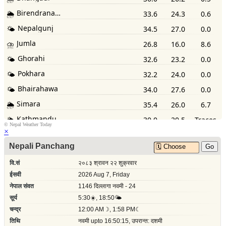
©
Nepal Weather Today
×