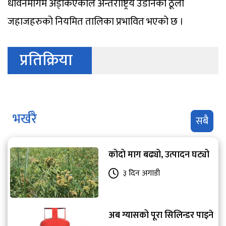
धावनमार्गमै अड्किएकाले अन्तर्राष्ट्रिय उडानका ठूला
जहाजहरुको नियमित तालिका प्रभावित भएको छ ।
प्रतिक्रिया
भर्खरै
सबै
कोदो माग बढ्यो, उत्पादन घट्यो
३ दिन अगाडी
अब ग्यासको पूरा सिलिन्डर पाइने