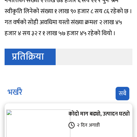
नेपालीको संख्या २ लाख ७४ हजार ६ सय २२ र पुनः श्रम
स्वीकृति लिनेको संख्या १ लाख ९० हजार ८ सय ८६ रहेको छ ।
गत वर्षको सोही अवधिमा यस्तो संख्या क्रमशः २ लाख ४५
हजार ४ सय ३२ र १ लाख ५७ हजार ४५ रहेको थियो ।
प्रतिक्रिया
भर्खरै
सबै
कोदो माग बढ्यो, उत्पादन घट्यो
२ दिन अगाडी