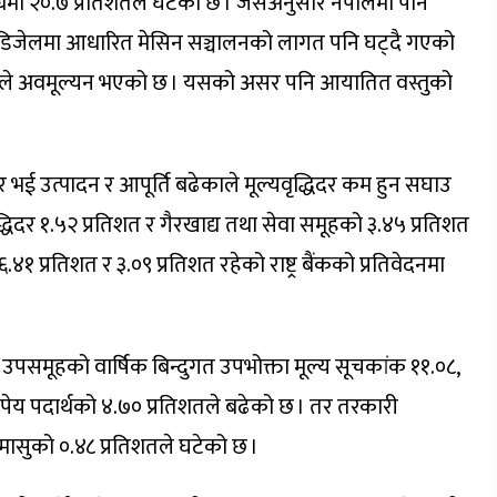
वधिमा २०.७ प्रतिशतले घटेको छ । जसअनुसार नेपालमा पनि
 र डिजेलमा आधारित मेसिन सञ्चालनको लागत पनि घट्दै गएको
िशतले अवमूल्यन भएको छ । यसको असर पनि आयातित वस्तुको
ुधार भई उत्पादन र आपूर्ति बढेकाले मूल्यवृद्धिदर कम हुन सघाउ
्धिदर १.५२ प्रतिशत र गैरखाद्य तथा सेवा समूहको ३.४५ प्रतिशत
१ प्रतिशत र ३.०९ प्रतिशत रहेको राष्ट्र बैंकको प्रतिवेदनमा
 उपसमूहको वार्षिक बिन्दुगत उपभोक्ता मूल्य सूचकांक ११.०८,
ेय पदार्थको ४.७० प्रतिशतले बढेको छ । तर तरकारी
मासुको ०.४८ प्रतिशतले घटेको छ ।