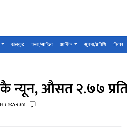
श
खेलकुद
कला/साहित्य
आर्थिक
सूचना/प्रविधि
फिचर
ाकै न्यून, औसत २.७७ प्रत
ुधवार ०८:४५ am