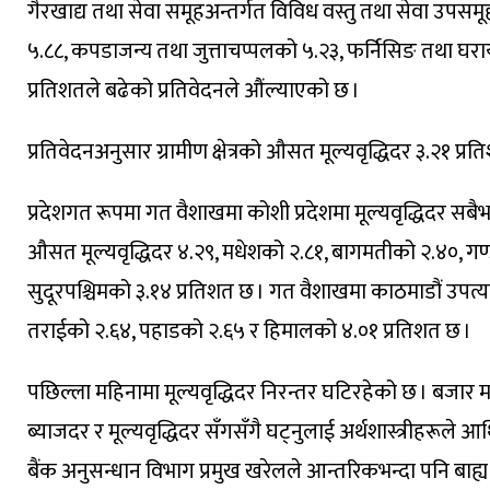
गैरखाद्य तथा सेवा समूहअन्तर्गत विविध वस्तु तथा सेवा उपसमूह
५.८८, कपडाजन्य तथा जुत्ताचप्पलको ५.२३, फर्निसिङ तथा घरा
प्रतिशतले बढेको प्रतिवेदनले औंल्याएको छ ।
प्रतिवेदनअनुसार ग्रामीण क्षेत्रको औसत मूल्यवृद्धिदर ३.२१ प्रत
प्रदेशगत रूपमा गत वैशाखमा कोशी प्रदेशमा मूल्यवृद्धिदर सबैभ
औसत मूल्यवृद्धिदर ४.२९, मधेशको २.८१, बागमतीको २.४०, गण्
सुदूरपश्चिमको ३.१४ प्रतिशत छ । गत वैशाखमा काठमाडौं उपत्यका
तराईको २.६४, पहाडको २.६५ र हिमालको ४.०१ प्रतिशत छ ।
पछिल्ला महिनामा मूल्यवृद्धिदर निरन्तर घटिरहेको छ । बजार
ब्याजदर र मूल्यवृद्धिदर सँगसँगै घट्नुलाई अर्थशास्त्रीहरूले आर्थ
बैंक अनुसन्धान विभाग प्रमुख खरेलले आन्तरिकभन्दा पनि बाह्य 