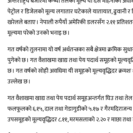
अन्तर्राष्ट्रिय बजारमा कच्चा तेलको मूल्य यो दस महिनाको अ
पेट्रोल र डिजेलको मूल्य लगातार घटेकाले यातायात, ढुवानी
खरेलले बताए । नेपाली रुपैयाँ अमेरिकी डलरसँग २.११ प्रत
मूल्यमा परेको उनको भनाइ छ ।
गत वर्षको तुलनामा यो वर्ष अर्थतन्त्रका सबै क्षेत्रमा क्रमिक स
पुगेको छ । गत वैशाखमा खाद्य तथा पेय पदार्थ समूहको मूल्यवृद
छ । गत वर्षको सोही अवधिमा यी समूहको मूल्यवृद्धिदर क्रमशः ६.४
उल्लेख छ ।
गत वैशाखमा खाद्य तथा पेय पदार्थ समूहअन्तर्गत घिउ तथा तेल
फलफूलको ६.१५, दाल तथा गेडागुडीको ५.१७ र गैरमदिराजन्य प
उपसमूहको मूल्यवृद्धिदर ८.११, मरमसलाको २.२० र माछा तथा 