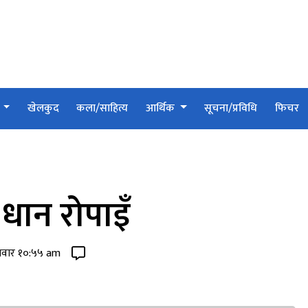
श
खेलकुद
कला/साहित्य
आर्थिक
सूचना/प्रविधि
फिचर
ान रोपाइँ
मवार १०:५५ am