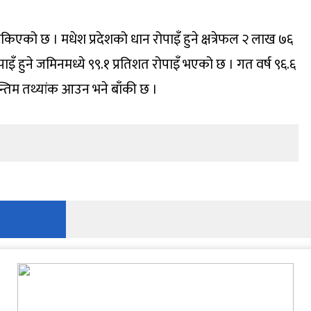
 सकिएको छ । मधेश प्रदेशको धान रोपाइँ हुने क्षत्रेफल २ लाख ७६
इँ हुने जमिनमध्ये ९९.१ प्रतिशत रोपाइँ भएको छ । गत वर्ष ९६.६
्तिम तथ्यांक आउन भने बाँकी छ ।