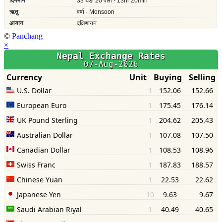
©
Panchang
×