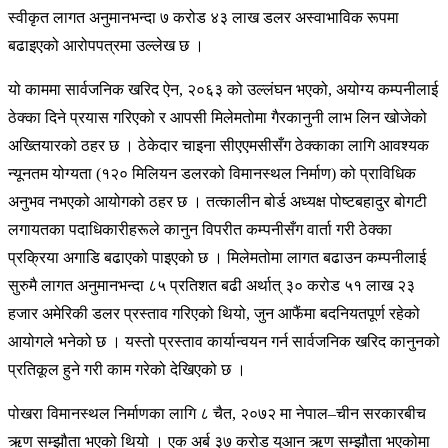
स्वीकृत लागत अनुमानभन्दा ७ करोड ४३ लाख डलर अस्वाभाविक रूपमा
बढाइएको आरोपपत्रमा उल्लेख छ ।
यो काममा सार्वजनिक खरिद ऐन, २०६३ को उल्लंघन भएको, अयोग्य कम्पनीलाई
ठेक्का दिने प्रयास गरिएको र आपसी मिलेमतोमा गैरकानुनी लाभ लिन खोजेको
अख्तियारको ठहर छ । ठेकेदार चाइना सीएएमसीसँग ठेक्काका लागि आवश्यक
न्यूनतम योग्यता (१२० मिलियन डलरको विमानस्थल निर्माण) को प्राविधिक
अनुभव नभएको आयोगको ठहर छ । तत्कालीन बोर्ड अध्यक्ष पोष्टबहादुर बोगटी
लगायतका पदाधिकारीहरूले कानुन विपरीत कम्पनीसँग वार्ता गरी ठेक्का
प्रक्रिया अगाडि बढाएको पाइएको छ । मिलेमतोमा लागत बढाउन कम्पनीलाई
सुरुमै लागत अनुमानभन्दा ८५ प्रतिशत बढी अर्थात् ३० करोड ५१ लाख २३
हजार अमेरिकी डलर प्रस्ताव गरिएको थियो, जुन आफैंमा बदनियतपूर्ण रहेको
आयोगले भनेको छ । यस्तो प्रस्ताव कार्यान्वयन गर्न सार्वजनिक खरिद कानुनको
प्रतिकूल हुने गरी काम गरेको देखिएको छ ।
पोखरा विमानस्थल निर्माणका लागि ८ चैत, २०७२ मा नेपाल–चीन सरकारबीच
ऋण सम्झौता भएको थियो । एक अर्ब ३७ करोड युआन ऋण सम्झौता भएकोमा