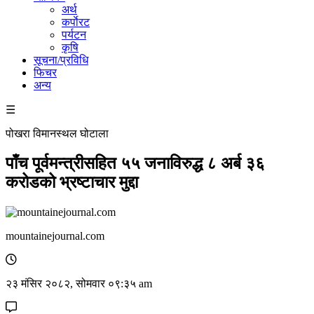
अर्थ
कर्पाेरट
पर्यटन
कृषि
सूचना/प्रविधि
फिचर
अन्य
☰
पोखरा विमानस्थल घोटाला
पाँच पूर्वमन्त्रीसहित ५५ जनाविरुद्ध ८ अर्ब ३६
करोडको भ्रष्टाचार मुद्दा
mountainejournal.com
२३ मंसिर २०८२, सोमवार ०९:३५ am