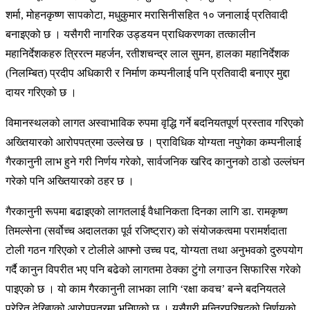
शर्मा, मोहनकृष्ण सापकोटा, मधुकुमार मरासिनीसहित १० जनालाई प्रतिवादी
बनाइएको छ । यसैगरी नागरिक उड्डयन प्राधिकरणका तत्कालीन
महानिर्देशकहरु त्रिरत्न महर्जन, रतीशचन्द्र लाल सुमन, हालका महानिर्देशक
(निलम्बित) प्रदीप अधिकारी र निर्माण कम्पनीलाई पनि प्रतिवादी बनाएर मुद्दा
दायर गरिएको छ ।
विमानस्थलको लागत अस्वाभाविक रुपमा वृद्धि गर्ने बदनियतपूर्ण प्रस्ताव गरिएको
अख्तियारको आरोपपत्रमा उल्लेख छ । प्राविधिक योग्यता नपुगेका कम्पनीलाई
गैरकानुनी लाभ हुने गरी निर्णय गरेको, सार्वजनिक खरिद कानुनको ठाडो उल्लंघन
गरेको पनि अख्तियारको ठहर छ ।
गैरकानुनी रूपमा बढाइएको लागतलाई वैधानिकता दिनका लागि डा. रामकृष्ण
तिमल्सेना (सर्वोच्च अदालतका पूर्व रजिष्ट्रार) को संयोजकत्वमा परामर्शदाता
टोली गठन गरिएको र टोलीले आफ्नो उच्च पद, योग्यता तथा अनुभवको दुरुपयोग
गर्दै कानुन विपरीत भए पनि बढेको लागतमा ठेक्का टुंगो लगाउन सिफारिस गरेको
पाइएको छ । यो काम गैरकानुनी लाभका लागि ‘रक्षा कवच’ बन्ने बदनियतले
प्रेरित देखिएको आरोपपत्रमा भनिएको छ । यसैगरी मन्त्रिपरिषद्को निर्णयको