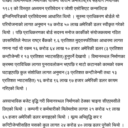
पोखरा विमानस्थल निर्माणको योजना जापान अन्तर्राष्ट्रिय सहयोग नियोगको
१९८९ को विस्तृत अध्ययन प्रतिवेदन र जोशी एसोसिएट कन्सल्टिङ
इन्जिनियरिङको प्रतिवेदनमा आधारित थियो । सुरुमा प्राधिकरण बोर्डले यो
परियोजनाको लागत अनुमान १४ करोड ५० लाख अमेरिकी डलर स्वीकृत गरेको
थियो । पछि प्राधिकरणका बोर्ड सदस्य मनोज कार्कीको संयोजकत्वमा गठित
उपसमितिले नेपाल राष्ट्र बैंकको ९.६ प्रतिशत मुद्रास्फीतिका आधारमा लागत
गणना गर्दा यो रकम १६ करोड ६४ लाख १० हजार अमेरिकी डलर (३ प्रतिशत
कन्टीजेन्सी र १३ प्रतिशत भ्याटसहित) हुनुपर्ने देखायो । विमानस्थल निर्माणका
क्रममा प्राविधिक लागत पुनरावलोकन भएपछि र माटो कटानको कामको रकम
घटाइएपछि कुल संशोधित लागत अनुमान (३ प्रतिशत कन्टीजेन्सी तथा १३
प्रतिशत भ्याटसहित) १६ करोड ९६ लाख ९७ हजार अमेरिकी डलर कायम
गरिएको थियो ।
अस्वाभाविक बजेट वृद्धि गरी विमानस्थल निर्माणको ठेक्का चाइना सीएएमसीले
लिएको थियो । कम्पनी र कर्मचारीको मिलेमतोमा लागत २१ करोड ५९ लाख
६५ हजार अमेरिकी डलर बनाइएको थियो । मूल्य अभिवृद्धि कर र
कन्टिीजेन्सीसहित यसको कुल लागत २४ करोड ४० लाख डलर पुगेको थियो ।