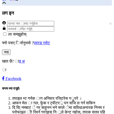
लग इन
×
ला समझुहोस्
फ्नो पसर् िर्सनुभयो ?
पवरड रसेट
साइ
खता छै?
ाइ अ
ा
Facebook
कपय ध्या दनुहो:
तपाइल म्ट गर्नक ाग अनिवार रजि्टरेस गर्ुपरे ।
आफन मेल ा गल, फेुक र ट्वीटरर्् पन सजि ल गर्न सकिन
दि वा्ि नमबाट े् गर् चाहुनन भने सप्ले ेमा सविधाअनारक निनम र
परोफाइल ोो रिवर्न गरनुहस् नि ु्ले केन्ट नहोस्, तपाक सतव पहि