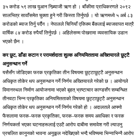
३५ करोड ५९ लाख युआन निब्र्याजी ऋण हो । बाँकीमा प्राधिकरणले २०९२
सालभित्र सावाँसमेत चुक्ता हुने गरी किस्ता तिर्नुपर्छ । यो ऋणमध्ये ५ अर्ब ८३
करोडको ब्याज तिर्नु पर्दैन । नेपालले चिनियाँ एक्जिम बैंकलाई ब्याजवापत मात्रै
वार्षिक ८४ करोड रुपैयाँ तिर्नुपर्छ । अहिलेसम्म पोखरामा व्यवसायिक उडान
भएको छैन ।
कर छुट, डाँडा कटान र परामर्शदाता शुल्क अनियमिततामा अख्तियारले छुट्टै
अनुसन्धान गर्ने
यसैसँग जोडिएका फरक प्रकृतिका तीन विषयमा छुट्टाछुट्टै अनुसन्धान
अधिकृत तोकेर थप अनुसन्धान गर्ने निर्णय अख्तियारले गरेको छ । आयोगले
विमानस्थल निर्माण आयोजनामा भएको बृहत् भ्रष्टाचार काण्डसँग सम्बन्धित
तीनवटा भिन्न प्रकृतिका अनियमितताको विषयमा छुट्टाछुट्टै अनुसन्धान
अधिकृत तोकेर थप अनुसन्धान गर्ने निर्णय गरेको हो । अदालतले आफ्नो
फैसलामा फरक–फरक प्रकृतिका, फरक–फरक समय अवधिका र फरक
निर्णयकर्ता भएका घटनाहरूलाई एउटै आरोप दाबीमा समावेश गरी ल्याउनु
प्रचलित कानुनको भावना अनुकूल नदेखिएको भन्दै भविष्यमा भिन्नाभिन्नै आरोप