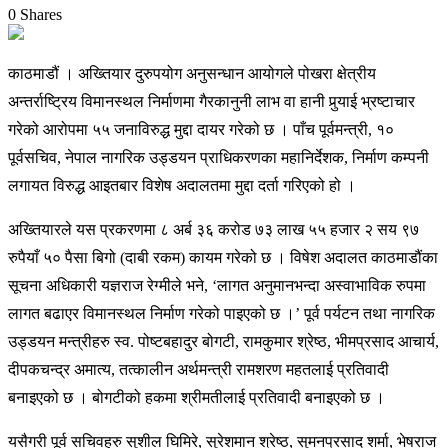
0 Shares
काठमाडौं । अख्तियार दुरुपयोग अनुसन्धान आयोगले पोखरा क्षेत्रीय
अन्तर्राष्ट्रिय विमानस्थल निर्माणमा गैरकानुनी लाभ वा हानी पुर्‍याई भ्रष्टाचार
गरेको आरोपमा ५५ जनाविरुद्ध मुद्दा दायर गरेको छ । पाँच पूर्वमन्त्री, १०
पूर्वसचिव, नेपाल नागरिक उड्डयन प्राधिकरणका महानिर्देशक, निर्माण कम्पनी
लगायत विरुद्ध आइतबार विशेष अदालतमा मुद्दा दर्ता गरिएको हो ।
अख्तियारले यस प्रकरणमा ८ अर्ब ३६ करोड ७३ लाख ५५ हजार २ सय ९७
रुपैयाँ ५० पैसा बिगो (दाबी रकम) कायम गरेको छ । विषेश अदालत काठमाडौंका
सूचना अधिकारी यज्ञराज रेग्मीले भने, ‘लागत अनुमानभन्दा अस्वाभाविक रुपमा
लागत बढाएर विमानस्थल निर्माण गरेको पाइएको छ ।’ पूर्व पर्यटन तथा नागरिक
उड्डयन मन्त्रीहरु स्व. पोष्टबहादुर बोगटी, रामकुमार श्रेष्ठ, भीमप्रसाद आचार्य,
दीपकचन्द्र अमात्य, तत्कालीन अर्थमन्त्री रामशरण महतलाई प्रतिवादी
बनाइएको छ । बोगटीको हकमा श्रीमतीलाई प्रतिवादी बनाइएको छ ।
यसैगरी पूर्व सचिवहरु सुशील घिमिरे, सुरेशमान श्रेष्ठ, सुमनप्रसाद शर्मा, भेषराज