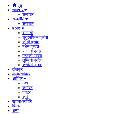
ृहृ्
समाचार
समाचार
राजनीति
समाचार
प्रदेश
बागमती
सुदुरपश्चिम प्रदेश
कोशी प्रदेश
मधेस प्रदेश
बागमती प्रदेश
गण्डकी प्रदेश
लुम्बिनी प्रदेश
कर्णाली प्रदेश
खेलकुद
कला/साहित्य
आर्थिक
अर्थ
कर्पाेरट
पर्यटन
कृषि
सूचना/प्रविधि
फिचर
अन्य