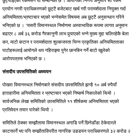
छुट्याइएको रकमसँग यो सम्बन्धित छ । आयोगको निर्णय अनुसार सो रकम
प्रयोग नगरी प्राधिकरणको छुट्टै बजेटबाट खर्च गरी परामर्शदाता नियुक्त गर्दा
अनियमितता/भ्रष्टाचार भएको भन्नेसमेत विषयमा अब छुट्टै अनुसन्धान गरिने
भनिएको छ । ‘यसरी विमानस्थल निर्माणमा अस्वाभाविक रूपमा लागत अनुमान
बढाएर ८ अर्ब ३६ करोड गैरकानुनी लाभ पुर्‍याएको भन्ने मुख्य मुद्दा चलिरहेकै बेला
कर, माटो कटान र परामर्शदाता शुल्कजस्ता भिन्न प्रकृतिका अनियमितताका
पाटोहरूलाई आयोगले थप गहिराइमा पुगेर छानबिन गर्ने बाटो खुलेको
आरोपपत्रमा भनिएको छ ।
संसदीय उपसमितिको अध्ययन
पोखरा विमानस्थल निर्माणबारे संसदीय उपसमितिले झन्डै १० अर्ब रुपैयाँ
हाराहारीमा अनियमितता र भ्रष्टाचार भएको निष्कर्ष निकालेको थियो ।
सार्वजनिक लेखा समितिको उपसमितिले ११ शीर्षकमा अनियमितता भएको
प्रतिवेदन तयार पारेको थियो ।
समितिले ठेक्का सम्झौतामा विमानस्थल अगाडि पर्ने छिनेडाँडा ठेकेदारले
काट्नुपर्ने भए पनि सम्झौताविपरीत नागरिक उड्डयन प्राधिकरणले ३२ करोड २