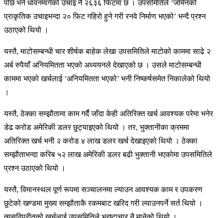
पछि भने धावनमार्गको उचाइ नै २६३६ फिटमा छ । उपसमितिले ‘जमिनको
प्राकृतिक उचाइभन्दा २० फिट गहिरो हुने गरी रनवे निर्माण भएको’ भन्दै प्रश्न
उठाएको थियो ।
यस्तै, माटोसम्बन्धी चार शीर्षक बाहेक लेखा उपसमितिले माटोको काममा साढे २
अर्ब रुपैयाँ अनियमितता भएको अध्ययनले देखाएको छ । उसले माटोसम्बन्धी
काममा भएको खर्चलाई ‘अनियमितता भएको’ भनी निष्कर्षसमेत निकालेको थियो
।
यस्तै, ठेक्का सम्झौतामा काम गर्दै जाँदा केही अतिरिक्त खर्च आवश्यक परेमा भनेर
डेढ करोड अमेरिकी डलर छुट्याइएको थियो । तर, भुक्तानीका क्रममा
अतिरिक्त खर्च भनी २ करोड ४ लाख डलर खर्च देखाइएको थियो । ठेक्का
सम्झौताभन्दा करिब ५२ लाख अमेरिकी डलर बढी भुक्तानी भएकोमा उपसमितिले
प्रश्न उठाएको थियो ।
यस्तै, विमानस्थल पूर्ण रूपमा सञ्चालनमा ल्याउन आवश्यक काम र उपकरण
छुटेको खण्डमा मुख्य सम्झौताकै रकमबाट खरिद गरी ल्याउनपर्ने सर्त थियो ।
त्यसविपरीतको खर्चलाई उपसमितिले भ्रष्टाचार नै मानेको थियो ।