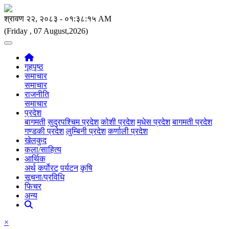
(Friday , 07 August,2026)
गृहपृष्ठ
समाचार
समाचार
राजनीति
समाचार
प्रदेश
बागमती
सुदुरपश्चिम प्रदेश
कोशी प्रदेश
मधेस प्रदेश
बागमती प्रदेश
गण्डकी प्रदेश
लुम्बिनी प्रदेश
कर्णाली प्रदेश
खेलकुद
कला/साहित्य
आर्थिक
अर्थ
कर्पाेरट
पर्यटन
कृषि
सूचना/प्रविधि
फिचर
अन्य
×