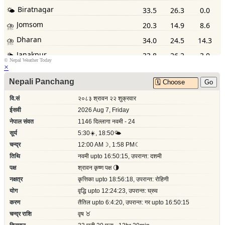
©
Nepal Weather Today
×