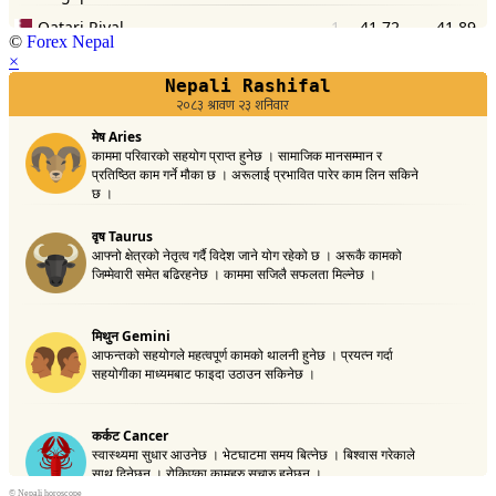
©
Forex Nepal
×
©
Nepali horoscope