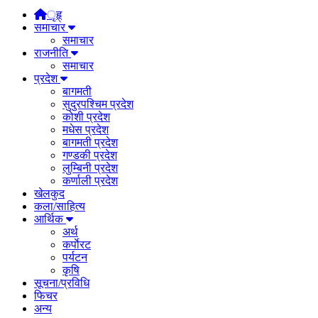
ृहृ्
समाचार
समाचार
राजनीति
समाचार
प्रदेश
बागमती
सुदुरपश्चिम प्रदेश
कोशी प्रदेश
मधेस प्रदेश
बागमती प्रदेश
गण्डकी प्रदेश
लुम्बिनी प्रदेश
कर्णाली प्रदेश
खेलकुद
कला/साहित्य
आर्थिक
अर्थ
कर्पाेरट
पर्यटन
कृषि
सूचना/प्रविधि
फिचर
अन्य