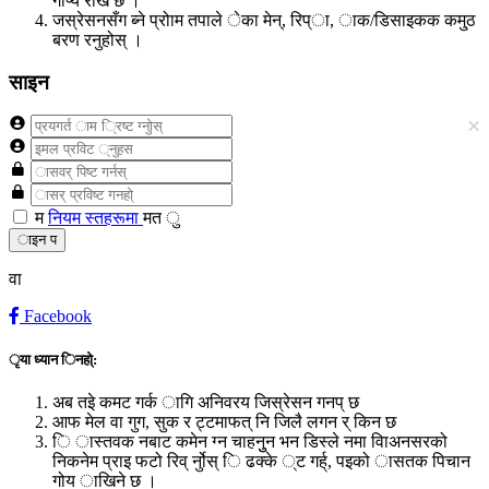
गोप्य राखे छ ।
जस्रेसनसँग ब्ने प्रोाम तपाले ेका मेन्, रिप्ा, ाक/डिसाइकक कमु्ठ
बरण रनुहोस् ।
साइन
×
म
नियम स्तहरूमा
मत ु
ाइन प
वा
Facebook
ृया ध्यान िनहो्:
अब तइे कमट गर्क ागि अनिवरय जिस्रेसन गनप् छ
आफ मेल वा गुग, सुक र ट्टमाफत् नि जिलै लगन र् किन छ
ि ास्तवक नबाट कमेन ग्न चाहनुुन भन डिस्ले नमा विाअनसरको
निकनेम प्राइ फटो रिव् र्नुोस् ि ढक्के ्ट गर्ह्, पइको ासतक पिचान
गोय ाखिने छ ।