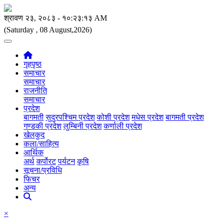
(Saturday , 08 August,2026)
गृहपृष्ठ
समाचार
समाचार
राजनीति
समाचार
प्रदेश
बागमती
सुदुरपश्चिम प्रदेश
कोशी प्रदेश
मधेस प्रदेश
बागमती प्रदेश
गण्डकी प्रदेश
लुम्बिनी प्रदेश
कर्णाली प्रदेश
खेलकुद
कला/साहित्य
आर्थिक
अर्थ
कर्पाेरट
पर्यटन
कृषि
सूचना/प्रविधि
फिचर
अन्य
×