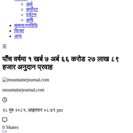
अर्थ
कर्पाेरट
पर्यटन
कृषि
सूचना/प्रविधि
फिचर
अन्य
☰
पाँच वर्षमा १ खर्ब ७ अर्ब ६६ करोड २७ लाख ८९
हजार अनुदान प्रवाह
mountainejournal.com
२८ पुष २०८१, आइतवार ०८:४९ pm
0 Shares