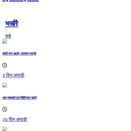
भर्खरै
सबै
कोदो माग बढ्यो, उत्पादन घट्यो
३ दिन अगाडी
अब ग्यासको पूरा सिलिन्डर पाइने
२४ दिन अगाडी