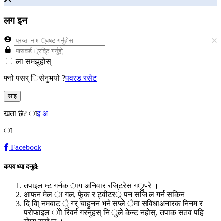
लग इन
×
ला समझुहोस्
फ्नो पसर् िर्सनुभयो ?
पवरड रसेट
साइ
खता छै?
ाइ अ
ा
Facebook
कपय ध्या दनुहो:
तपाइल म्ट गर्नक ाग अनिवार रजि्टरेस गर्ुपरे ।
आफन मेल ा गल, फेुक र ट्वीटरर्् पन सजि ल गर्न सकिन
दि वा्ि नमबाट े् गर् चाहुनन भने सप्ले ेमा सविधाअनारक निनम र
परोफाइल ोो रिवर्न गरनुहस् नि ु्ले केन्ट नहोस्, तपाक सतव पहि