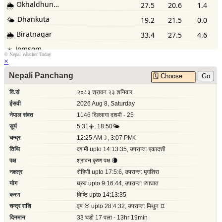
©
Nepal Weather Today
×